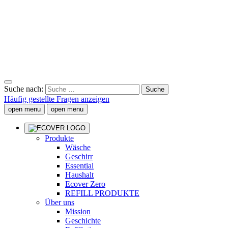
Suche nach:
Häufig gestellte Fragen anzeigen
open menu
open menu
Produkte
Wäsche
Geschirr
Essential
Haushalt
Ecover Zero
REFILL PRODUKTE
Über uns
Mission
Geschichte